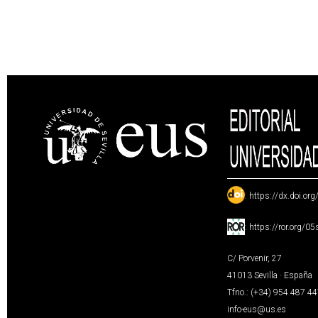
:
https://dx.doi.or
:
https://ror.org/0
C/ Porvenir, 27
41013 Sevilla · España
Tfno.: (+34) 954 487 4
info-eus@us.es