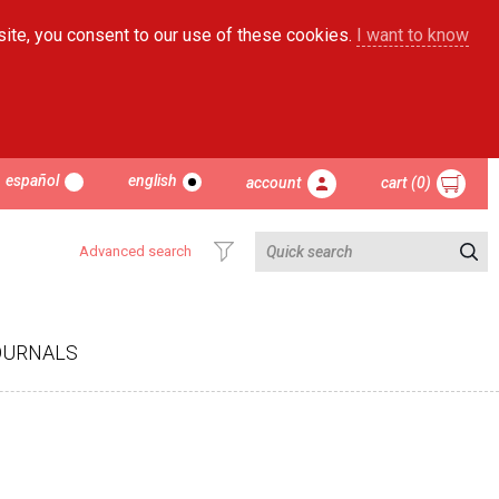
site, you consent to our use of these cookies.
I want to know
español
english
account
cart (0)
Advanced search
OURNALS