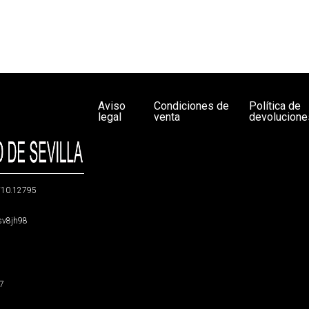
Aviso
Condiciones de
Política de
legal
venta
devolucione
g/10.12795
5sv8jh98
47