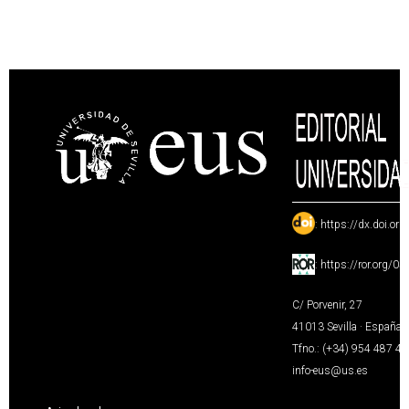
:
https://dx.doi.or
:
https://ror.org/0
C/ Porvenir, 27
41013 Sevilla · España
Tfno.: (+34) 954 487 4
info-eus@us.es