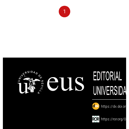
1
:
https://dx.doi.or
:
https://ror.org/0