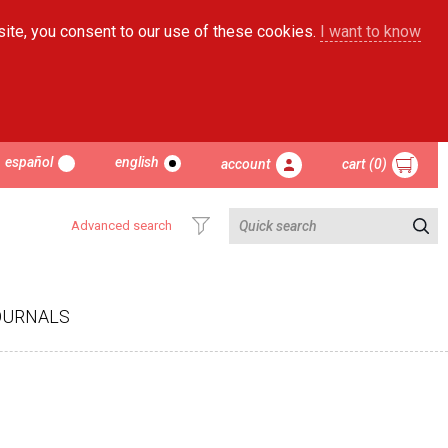
site, you consent to our use of these cookies.
I want to know
español
english
account
cart (0)
Advanced search
OURNALS