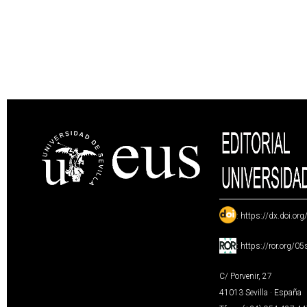
:
https://dx.doi.or
:
https://ror.org/0
C/ Porvenir, 27
41013 Sevilla · España