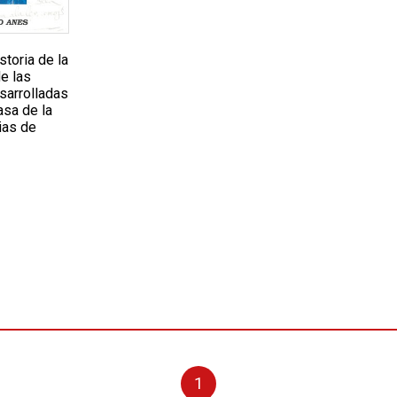
storia de la
de las
sarrolladas
asa de la
ias de
1