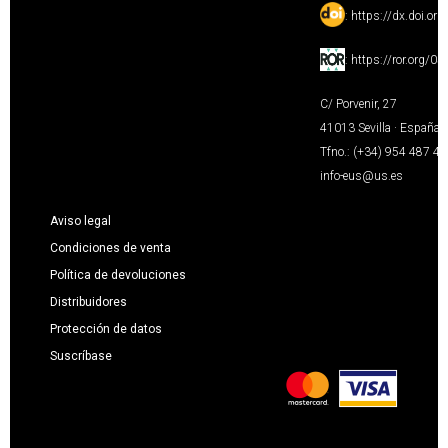
:
https://dx.doi.or
:
https://ror.org/0
C/ Porvenir, 27
41013 Sevilla · España
Tfno.: (+34) 954 487 4
info-eus@us.es
Aviso legal
Condiciones de venta
Política de devoluciones
Distribuidores
Protección de datos
Suscríbase