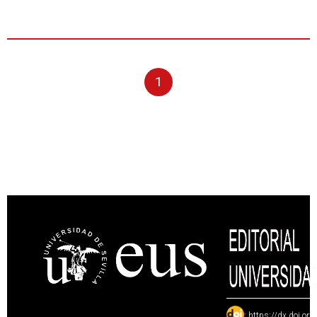
1
:
https://dx.doi.or