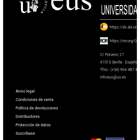
:
https://dx.doi.or
:
https://ror.org/0
C/ Porvenir, 27
41013 Sevilla · España
Tfno.: (+34) 954 487 4
info-eus@us.es
Aviso legal
Condiciones de venta
Política de devoluciones
Distribuidores
Protección de datos
Suscríbase