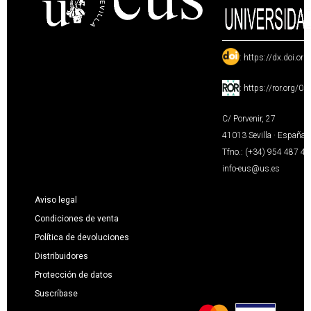
:
https://dx.doi.or
:
https://ror.org/0
C/ Porvenir, 27
41013 Sevilla · España
Tfno.: (+34) 954 487 4
info-eus@us.es
Aviso legal
Condiciones de venta
Política de devoluciones
Distribuidores
Protección de datos
Suscríbase