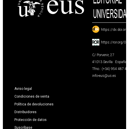
:
https://dx.doi.or
:
https://ror.org/0
C/ Porvenir, 27
41013 Sevilla · España
Tfno.: (+34) 954 487 4
info-eus@us.es
Aviso legal
Condiciones de venta
Política de devoluciones
Distribuidores
Protección de datos
Suscríbase