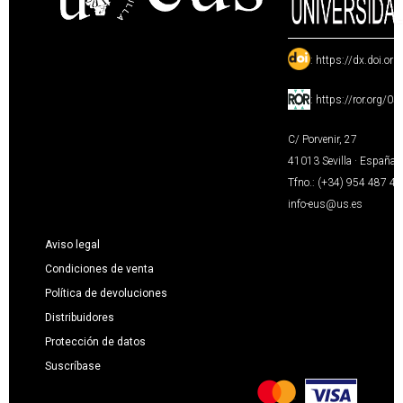
:
https://dx.doi.or
:
https://ror.org/0
C/ Porvenir, 27
41013 Sevilla · España
Tfno.: (+34) 954 487 4
info-eus@us.es
Aviso legal
Condiciones de venta
Política de devoluciones
Distribuidores
Protección de datos
Suscríbase