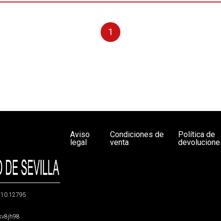
1
Aviso
Condiciones de
Política de
legal
venta
devolucione
g/10.12795
5sv8jh98