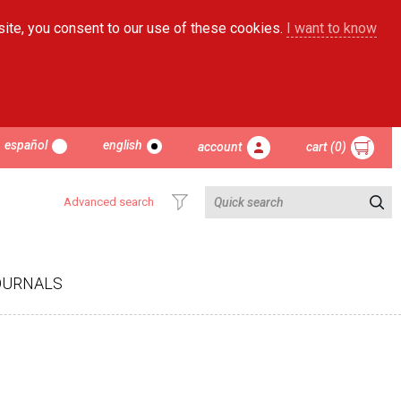
site, you consent to our use of these cookies.
I want to know
español
english
account
cart (0)
Advanced search
OURNALS