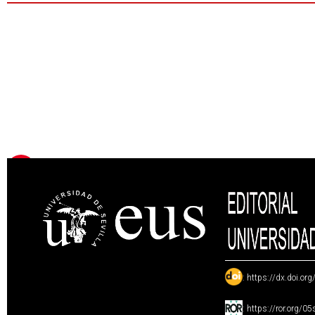
:
https://dx.doi.or
:
https://ror.org/0