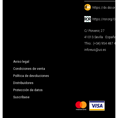
:
https://dx.doi.or
:
https://ror.org/0
C/ Porvenir, 27
41013 Sevilla · España
Tfno.: (+34) 954 487 4
info-eus@us.es
Aviso legal
Condiciones de venta
Política de devoluciones
Distribuidores
Protección de datos
Suscríbase