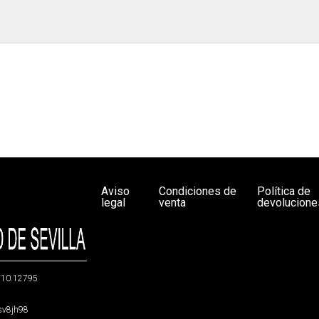
Aviso
Condiciones de
Política de
legal
venta
devolucione
g/10.12795
5sv8jh98