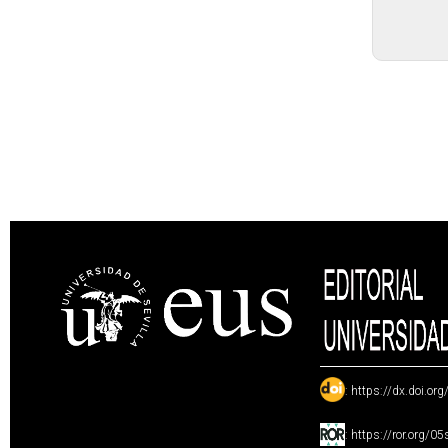
:
https://dx.doi.or
:
https://ror.org/0