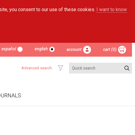
site, you consent to our use of these cookies.
I want to know
español
english
account
cart (0)
Advanced search
OURNALS