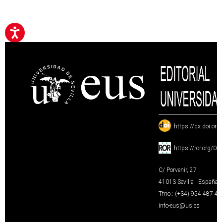
:
https://dx.doi.or
:
https://ror.org/0
C/ Porvenir, 27
41013 Sevilla · España
Tfno.: (+34) 954 487 4
info-eus@us.es