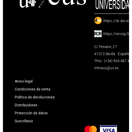
:
https://dx.doi.or
:
https://ror.org/0
C/ Porvenir, 27
41013 Sevilla · España
Tfno.: (+34) 954 487 4
info-eus@us.es
Aviso legal
Condiciones de venta
Política de devoluciones
Distribuidores
Protección de datos
Suscríbase