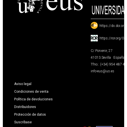
:
https://dx.doi.or
:
https://ror.org/0
C/ Porvenir, 27
41013 Sevilla · España
Tfno.: (+34) 954 487 4
info-eus@us.es
Aviso legal
Condiciones de venta
Política de devoluciones
Distribuidores
Protección de datos
Suscríbase