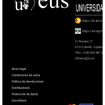
:
https://dx.doi.or
:
https://ror.org/0
C/ Porvenir, 27
41013 Sevilla · España
Tfno.: (+34) 954 487 4
info-eus@us.es
Aviso legal
Condiciones de venta
Política de devoluciones
Distribuidores
Protección de datos
Suscríbase