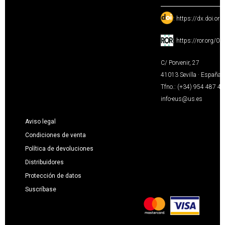
:
https://dx.doi.or
:
https://ror.org/0
C/ Porvenir, 27
41013 Sevilla · España
Tfno.: (+34) 954 487 4
info-eus@us.es
Aviso legal
Condiciones de venta
Política de devoluciones
Distribuidores
Protección de datos
Suscríbase