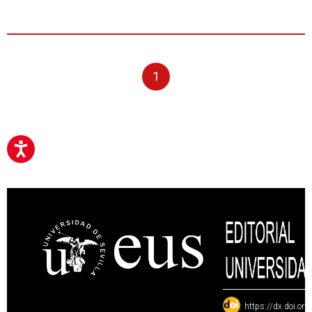
1
:
https://dx.doi.or