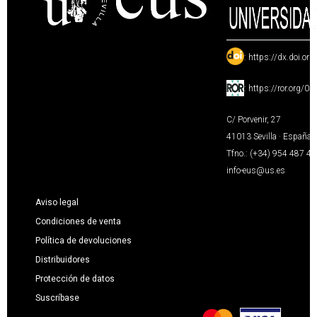
:
https://dx.doi.or
:
https://ror.org/0
C/ Porvenir, 27
41013 Sevilla · España
Tfno.: (+34) 954 487 4
info-eus@us.es
Aviso legal
Condiciones de venta
Política de devoluciones
Distribuidores
Protección de datos
Suscríbase