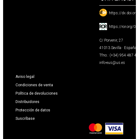
:
https://dx.doi.or
:
https://ror.org/0
C/ Porvenir, 27
41013 Sevilla · España
Tfno.: (+34) 954 487 4
info-eus@us.es
Aviso legal
Condiciones de venta
Política de devoluciones
Distribuidores
Protección de datos
Suscríbase