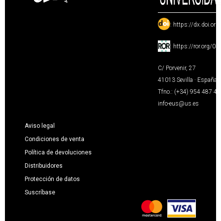
:
https://dx.doi.or
:
https://ror.org/0
C/ Porvenir, 27
41013 Sevilla · España
Tfno.: (+34) 954 487 4
info-eus@us.es
Aviso legal
Condiciones de venta
Política de devoluciones
Distribuidores
Protección de datos
Suscríbase