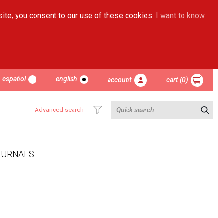
site, you consent to our use of these cookies.
I want to know
español
english
account
cart (0)
Advanced search
OURNALS