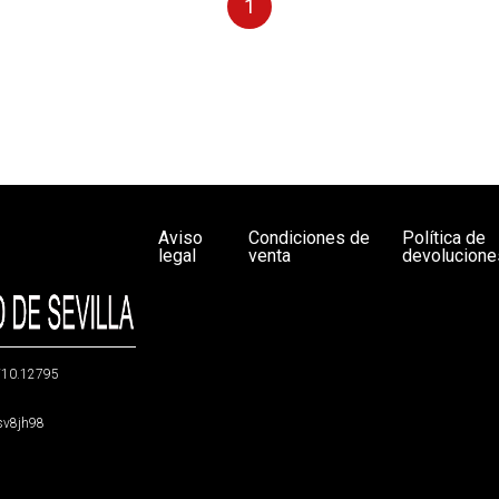
1
Aviso
Condiciones de
Política de
legal
venta
devolucione
g/10.12795
5sv8jh98