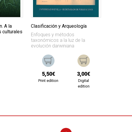
. A la
Clasificación y Arqueología
 culturales
Enfoques y métodos
taxonómicos a la luz de la
evolución darwiniana
5,50€
3,00€
Print edition
Digital
edition